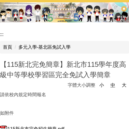
跳
到
主
要
內
:::
容
區
首頁
多元入學-基北區免試入學
【115新北完免簡章】新北市115學年度高
級中等學校學習區完全免試入學簡章
字體大小調整
小
中
大
請依校內規定時間報名
如附件
115新北市完免招生簡章.pdf