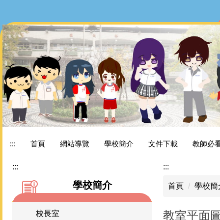
跳
到
主
要
內
容
區
:::
首頁
網站導覽
學校簡介
文件下載
教師必
:::
:::
學校簡介
首頁
學校簡
教室平面
校長室