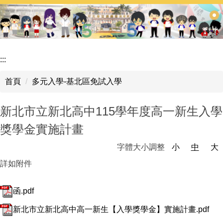
跳
到
主
要
內
:::
容
區
首頁
多元入學-基北區免試入學
新北市立新北高中115學年度高一新生入學
獎學金實施計畫
字體大小調整
小
中
大
詳如附件
函.pdf
新北市立新北高中高一新生【入學獎學金】實施計畫.pdf