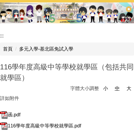
跳
到
主
要
內
:::
容
區
首頁
多元入學-基北區免試入學
116學年度高級中等學校就學區（包括共同
就學區）
字體大小調整
小
中
大
詳如附件
函.pdf
116學年度高級中等學校就學區.pdf