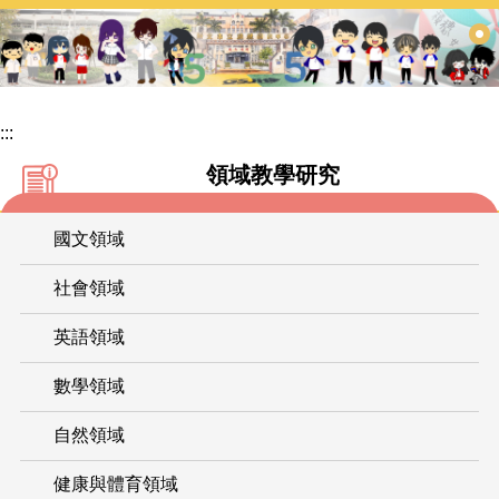
跳
到
主
要
內
:::
容
領域教學研究
區
國文領域
社會領域
英語領域
數學領域
自然領域
健康與體育領域