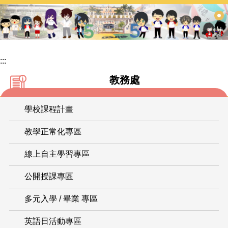
跳
到
主
要
內
:::
容
教務處
區
學校課程計畫
教學正常化專區
線上自主學習專區
公開授課專區
多元入學 / 畢業 專區
英語日活動專區