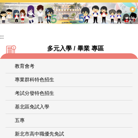
跳
到
主
要
內
:::
容
多元入學 / 畢業 專區
區
教育會考
專業群科特色招生
考試分發特色招生
基北區免試入學
五專
新北市高中職優先免試