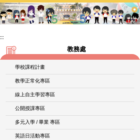
跳
到
主
要
內
:::
容
教務處
區
學校課程計畫
教學正常化專區
線上自主學習專區
公開授課專區
多元入學 / 畢業 專區
英語日活動專區