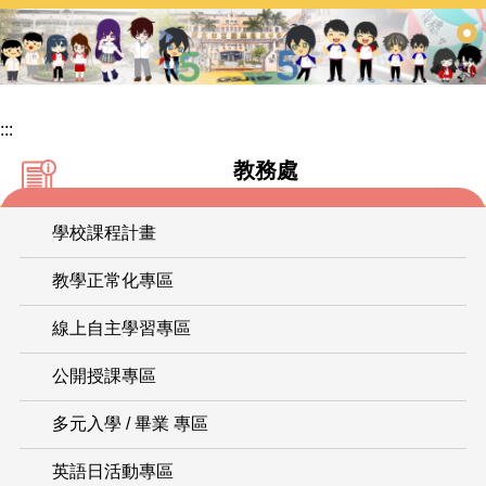
跳
到
主
要
內
:::
容
教務處
區
學校課程計畫
教學正常化專區
線上自主學習專區
公開授課專區
多元入學 / 畢業 專區
英語日活動專區