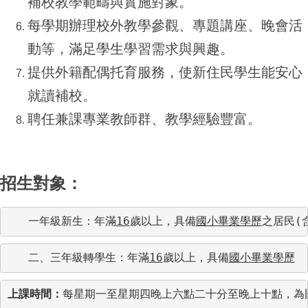
補校教學範疇與實施對象。
每學期辦理校外教學參觀、專題講座、晚會活
動等，滿足學生學習需求與興趣。
提供外籍配偶托育服務，使新住民學生能安心
就讀補校。
聘任兼課專業教師群、教學經驗豐富。
招生對象：
   一年級新生：年滿
16
歲以上，具備
國小畢業學歷
之居民(
   二、三年級轉學生：年滿
16
歲以上，具備
國小畢業學歷
上課時間：
每星期一至星期四晚上六點二十分至晚上十點，為